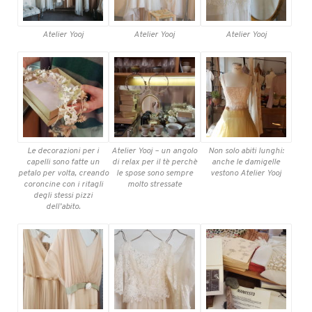
Atelier Yooj
Atelier Yooj
Atelier Yooj
Le decorazioni per i
Atelier Yooj – un angolo
Non solo abiti lunghi:
capelli sono fatte un
di relax per il tè perchè
anche le damigelle
petalo per volta, creando
le spose sono sempre
vestono Atelier Yooj
coroncine con i ritagli
molto stressate
degli stessi pizzi
dell’abito.