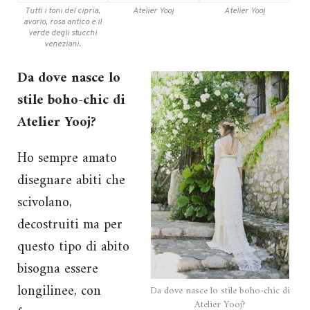
Tutti i toni del cipria,
Atelier Yooj
Atelier Yooj
avorio, rosa antico e il
verde degli stucchi
veneziani.
Da dove nasce lo
stile boho-chic di
Atelier Yooj?
Ho sempre amato
disegnare abiti che
scivolano,
decostruiti ma per
questo tipo di abito
bisogna essere
longilinee, con
Da dove nasce lo stile boho-chic di
Atelier Yooj?