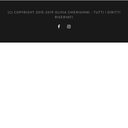
(C) COPYRIGHT 2015-2019 OLIVIA CHIERIGHINI - TUTTI I DIRITTI
RISERVATI