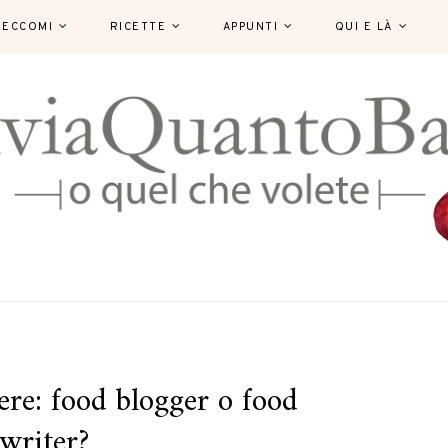
ECCOMI
RICETTE
APPUNTI
QUI E LÀ
ere: food blogger o food
writer?