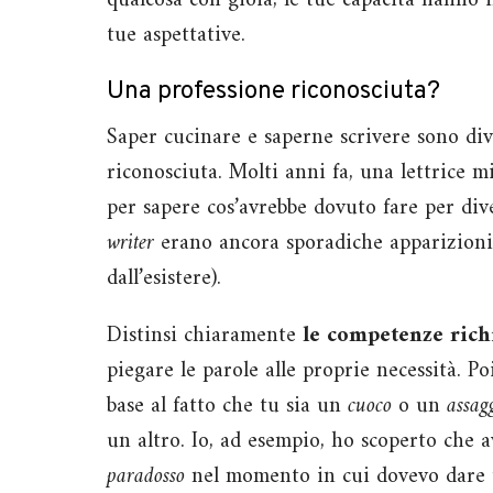
qualcosa con gioia, le tue capacità hanno i
tue aspettative.
Una professione riconosciuta?
Saper cucinare e saperne scrivere sono div
riconosciuta. Molti anni fa, una lettrice m
per sapere cos’avrebbe dovuto fare per di
writer
erano ancora sporadiche apparizioni
dall’esistere).
Distinsi chiaramente
le competenze rich
piegare le parole alle proprie necessità. Poi 
base al fatto che tu sia un
cuoco
o un
assag
un altro. Io, ad esempio, ho scoperto che
paradosso
nel momento in cui dovevo dare u