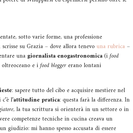
l potere di svilupparsi ed esprimersi persino oltre le
entate, sotto varie forme, una professione
i scrisse su Grazia – dove allora tenevo
una rubrica
–
ventare una
giornalista enogastronomica
(i
food
 oltreoceano e i
food blogger
erano lontani
ieste
: sapere tutto del cibo e acquisire mestiere nel
c’è l’
attitudine pratica
: questa farà la differenza. In
giatore
, la tua scrittura si orienterà in un settore o in
 avere competenze tecniche in cucina creava un
n giudizio: mi hanno spesso accusata di essere