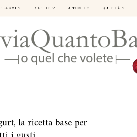
ECCOMI
RICETTE
APPUNTI
QUI E LÀ
urt, la ricetta base per
tti i gusti