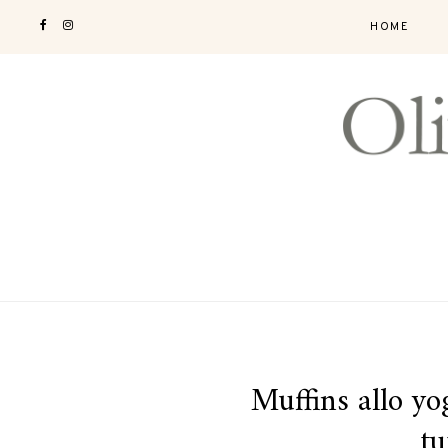
HOME
Muffins allo yog
tu