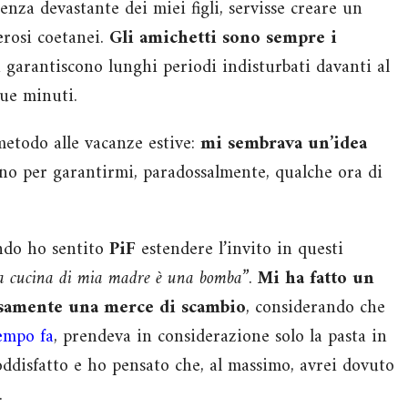
nza devastante dei miei figli, servisse creare un
rosi coetanei.
Gli amichetti sono sempre i
i garantiscono lunghi periodi indisturbati davanti al
ue minuti.
metodo alle vacanze estive:
mi sembrava
un’idea
o per garantirmi, paradossalmente, qualche ora di
ndo ho sentito
PiF
estendere l’invito in questi
 la cucina di mia madre è una bomba”
.
Mi ha fatto un
visamente una merce di scambio
, considerando che
tempo fa
, prendeva in considerazione solo la pasta in
soddisfatto e ho pensato che, al massimo, avrei dovuto
.