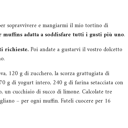
, per sopravvivere e mangiarmi il mio tortino di
r muffins adatta a soddisfare tutti i gusti più uno
.
i richieste.
Poi andate a gustarvi il vostro dolcetto
no.
ova, 120 g di zucchero, la scorza grattugiata di
70 g di yogurt intero, 240 g di farina setacciata con
o, un cucchiaio di succo di limone. Calcolate tre
ogliano – per ogni muffin. Fateli cuocere per 16