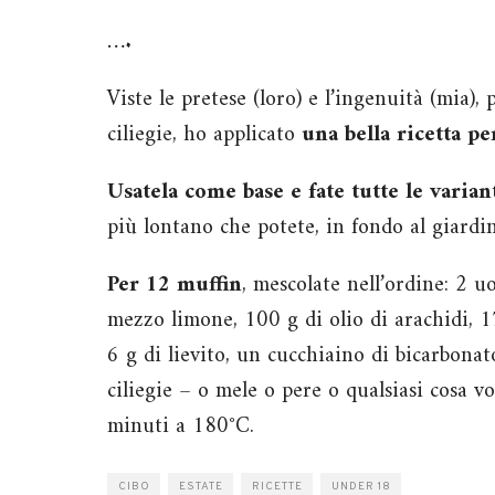
….
Viste le pretese (loro) e l’ingenuità (mia)
ciliegie, ho applicato
una bella ricetta pe
Usatela come base e fate tutte le variant
più lontano che potete, in fondo al giardi
Per 12 muffin
, mescolate nell’ordine: 2 u
mezzo limone, 100 g di olio di arachidi, 1
6 g di lievito, un cucchiaino di bicarbonat
ciliegie – o mele o pere o qualsiasi cosa v
minuti a 180°C.
CIBO
ESTATE
RICETTE
UNDER 18