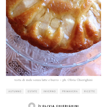
torta di mele senza latte e burro – ph. Olivia Chierighini
AUTUNNO
ESTATE
INVERNO
PRIMAVERA
RICETTE
by
OLIVIA CHIERIGHINI