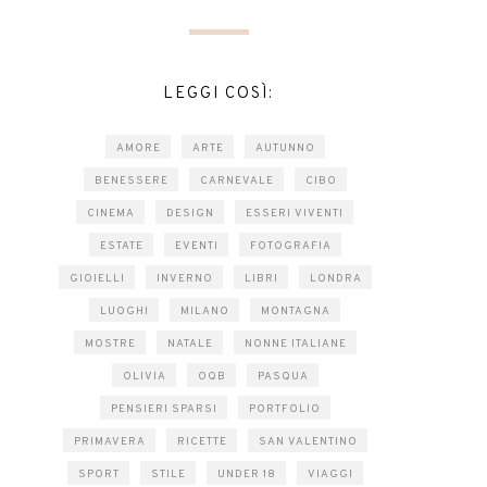
LEGGI COSÌ:
AMORE
ARTE
AUTUNNO
BENESSERE
CARNEVALE
CIBO
CINEMA
DESIGN
ESSERI VIVENTI
ESTATE
EVENTI
FOTOGRAFIA
GIOIELLI
INVERNO
LIBRI
LONDRA
LUOGHI
MILANO
MONTAGNA
MOSTRE
NATALE
NONNE ITALIANE
OLIVIA
OQB
PASQUA
PENSIERI SPARSI
PORTFOLIO
PRIMAVERA
RICETTE
SAN VALENTINO
SPORT
STILE
UNDER 18
VIAGGI