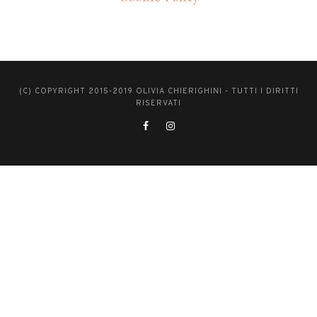
(C) COPYRIGHT 2015-2019 OLIVIA CHIERIGHINI - TUTTI I DIRITTI
RISERVATI