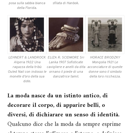
posa sulla sabbia bianca
sfilata di Hanbok.
della Florida.
LEHNERT & LANDROCK
ELIZA R. SCIDMORE Sri
HORACE BRODZKY
Algeria 1922 Una
Lanka 1907 Sofisticate
Mongolia 1921 Le
ragazza della tribù
cavigliere e anelli da dita
acconciature di queste
Ouled Nail con indosso le
ornano il piede di una
donne sono il simbolo
monete d’oro della sua
danzatrice tamil.
della loro ricchezza.
dote.
La moda nasce da un istinto antico, di
decorare il corpo, di apparire belli, o
diversi, di dichiarare un senso di identità.
Qualcuno dice che la moda da sempre esprime