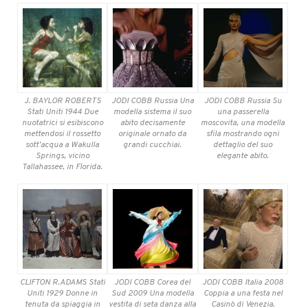
J. BAYLOR ROBERTS
JODI COBB Russia Una
JODI COBB Russia Su
Stati Uniti 1944 Due
modella sistema il suo
una passerella
nuotatrici si esibiscono
abito decisamente
moscovita, una modella
mettendosi il rossetto
originale ornato da
sfila mostrando ogni
sott’acqua a Wakulla
grandi cucchiai.
dettaglio del suo
Springs, vicino
elegante abito.
Tallahassee, in Florida.
CLIFTON R.ADAMS Stati
JODI COBB Corea del
JODI COBB Italia 2008
Uniti 1929 Donne in
Sud 2009 Una modella
Coppia a una festa nel
tenuta da spiaggia in
vestita di seta danza alla
Casinò di Venezia.