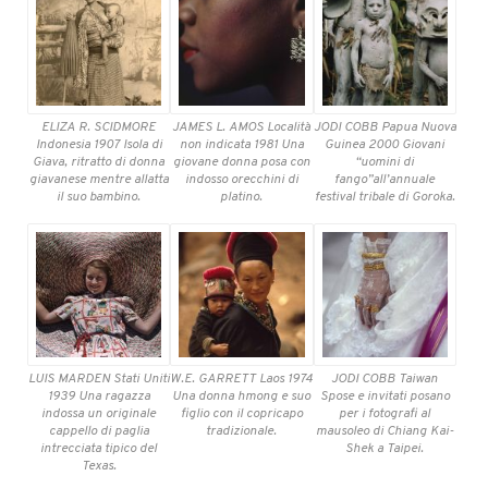
ELIZA R. SCIDMORE
JAMES L. AMOS Località
JODI COBB Papua Nuova
Indonesia 1907 Isola di
non indicata 1981 Una
Guinea 2000 Giovani
Giava, ritratto di donna
giovane donna posa con
“uomini di
giavanese mentre allatta
indosso orecchini di
fango”all’annuale
il suo bambino.
platino.
festival tribale di Goroka.
LUIS MARDEN Stati Uniti
W.E. GARRETT Laos 1974
JODI COBB Taiwan
1939 Una ragazza
Una donna hmong e suo
Spose e invitati posano
indossa un originale
figlio con il copricapo
per i fotografi al
cappello di paglia
tradizionale.
mausoleo di Chiang Kai-
intrecciata tipico del
Shek a Taipei.
Texas.