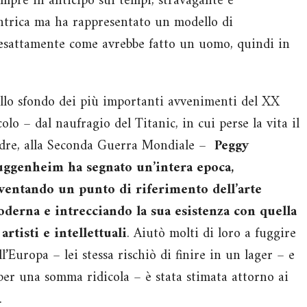
empre in anticipo sui tempi, stravagante e
ntrica ma ha rappresentato un modello di
esattamente come avrebbe fatto un uomo, quindi in
llo sfondo dei più importanti avvenimenti del XX
colo – dal naufragio del Titanic, in cui perse la vita il
dre, alla Seconda Guerra Mondiale –
Peggy
ggenheim ha segnato un’intera epoca,
ventando un punto di riferimento dell’arte
derna e intrecciando la sua esistenza con quella
 artisti e intellettuali
. Aiutò molti di loro a fuggire
ll’Europa – lei stessa rischiò di finire in un lager – e
 per una somma ridicola – è stata stimata attorno ai
.