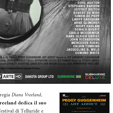
 regia
Diana Vreeland,
eeland dedica il suo
stival di Telluride e