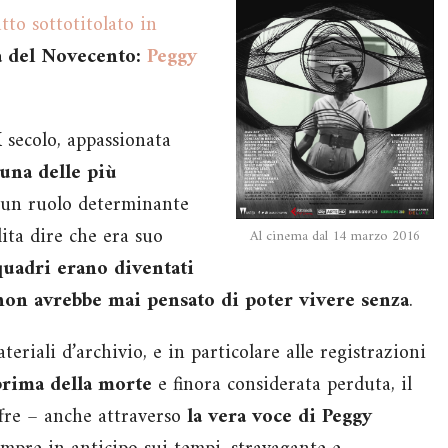
tto sottotitolato in
a del Novecento:
Peggy
X secolo, appassionata
 una delle più
 un ruolo determinante
lita dire che era suo
Al cinema dal 14 marzo 2016
quadri erano diventati
 non avrebbe mai pensato di poter vivere senza
.
eriali d’archivio, e in particolare alle registrazioni
 prima della morte
e finora considerata perduta, il
fre – anche attraverso
la vera voce di Peggy