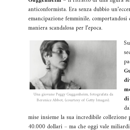
Guggenheim
– il ritratto di una figura s
anticonformista. Era senza dubbio un’ecce
emancipazione femminile, comportandosi 
maniera scandalosa per l’epoca.
Su
se
pa
Gu
di
mo
Una giovane Peggy Guggenheim, fotografata da
di
Berenice Abbot, (courtesy of Getty Images).
da
mise insieme la sua incredibile collezione
40.000 dollari – ma che oggi vale miliardi