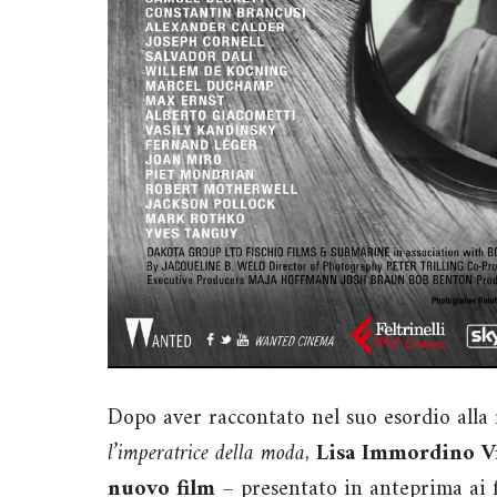
Dopo aver raccontato nel suo esordio alla
l’imperatrice della moda
,
Lisa Immordino Vr
nuovo film
– presentato in anteprima ai fe