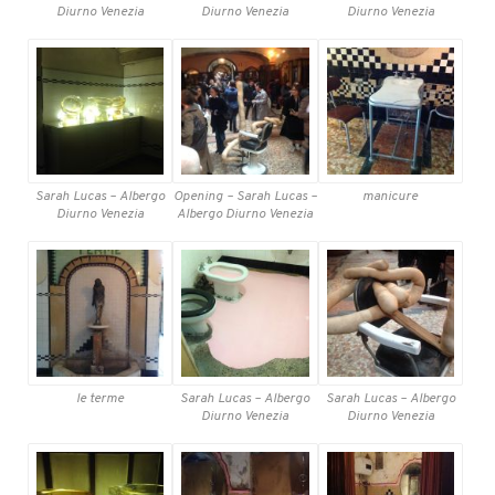
Diurno Venezia
Diurno Venezia
Diurno Venezia
Sarah Lucas – Albergo
Opening – Sarah Lucas –
manicure
Diurno Venezia
Albergo Diurno Venezia
le terme
Sarah Lucas – Albergo
Sarah Lucas – Albergo
Diurno Venezia
Diurno Venezia