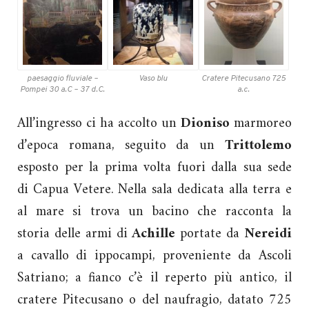
paesaggio fluviale –
Vaso blu
Cratere Pitecusano 725
Pompei 30 a.C – 37 d.C.
a.c.
All’ingresso ci ha accolto un
Dioniso
marmoreo
d’epoca romana, seguito da un
Trittolemo
esposto per la prima volta fuori dalla sua sede
di Capua Vetere. Nella sala dedicata alla terra e
al mare si trova un bacino che racconta la
storia delle armi di
Achille
portate da
Nereidi
a cavallo di ippocampi, proveniente da Ascoli
Satriano; a fianco c’è il reperto più antico, il
cratere Pitecusano o del naufragio, datato 725