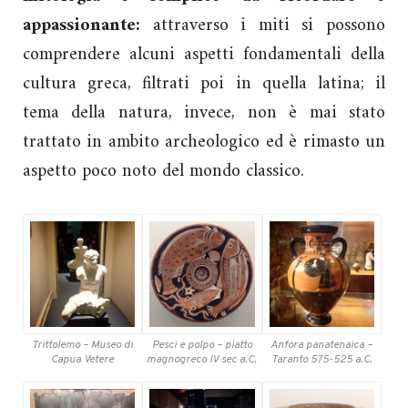
appassionante:
attraverso i miti si possono
comprendere alcuni aspetti fondamentali della
cultura greca, filtrati poi in quella latina; il
tema della natura, invece, non è mai stato
trattato in ambito archeologico ed è rimasto un
aspetto poco noto del mondo classico.
Trittolemo – Museo di
Pesci e polpo – piatto
Anfora panatenaica –
Capua Vetere
magnogreco IV sec a.C.
Taranto 575-525 a.C.