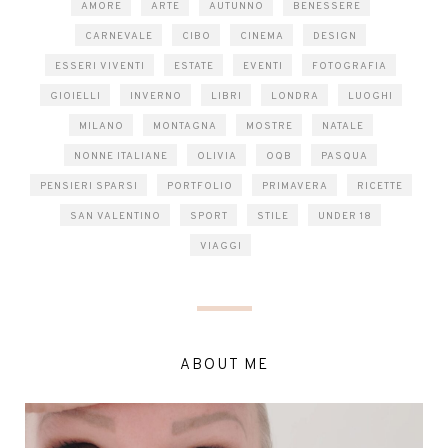
AMORE
ARTE
AUTUNNO
BENESSERE
CARNEVALE
CIBO
CINEMA
DESIGN
ESSERI VIVENTI
ESTATE
EVENTI
FOTOGRAFIA
GIOIELLI
INVERNO
LIBRI
LONDRA
LUOGHI
MILANO
MONTAGNA
MOSTRE
NATALE
NONNE ITALIANE
OLIVIA
OQB
PASQUA
PENSIERI SPARSI
PORTFOLIO
PRIMAVERA
RICETTE
SAN VALENTINO
SPORT
STILE
UNDER 18
VIAGGI
ABOUT ME