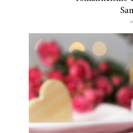
San
3