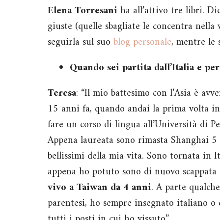
Elena Torresani
ha all’attivo tre libri. D
giuste (quelle sbagliate le concentra nella 
seguirla sul suo
blog personale
, mentre le 
Quando sei partita dall’Italia e pe
Teresa
: “Il mio battesimo con l’Asia è avv
15 anni fa, quando andai la prima volta i
fare un corso di lingua all’Università di P
Appena laureata sono rimasta Shanghai 5
bellissimi della mia vita. Sono tornata in I
appena ho potuto sono di nuovo scappata 
vivo a Taiwan da 4 anni
. A parte qualch
parentesi, ho sempre insegnato italiano o 
tutti i posti in cui ho vissuto”.