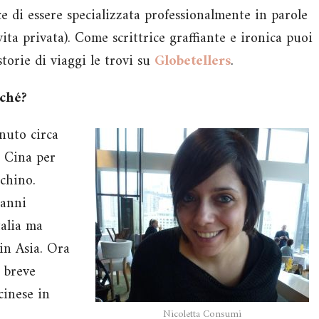
ice di essere specializzata professionalmente in parole
vita privata). Come scrittrice graffiante e ironica puoi
storie di viaggi le trovi su
Globetellers
.
rché?
enuto circa
n Cina per
echino.
 anni
talia ma
in Asia. Ora
e breve
cinese in
Nicoletta Consumi