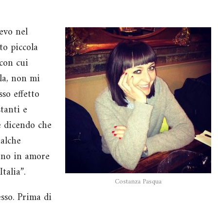
evo nel
to piccola
con cui
lla, non mi
so effetto
tanti e
e dicendo che
ualche
rono in amore
talia”.
Costanza Pasqua
esso. Prima di