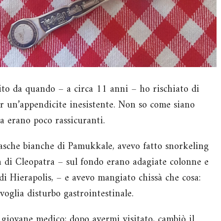
erito da quando – a circa 11 anni – ho rischiato di
r un’appendicite inesistente. Non so come siano
ra erano poco rassicuranti.
asche bianche di Pamukkale, avevo fatto snorkeling
na di Cleopatra – sul fondo erano adagiate colonne e
e di Hierapolis, – e avevo mangiato chissà che cosa:
voglia disturbo gastrointestinale.
 giovane medico; dopo avermi visitato, cambiò il