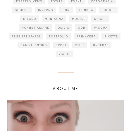
ESSERI VIVENTI
ESTATE
EVENTI
FOTOGRAFIA
GIOIELLI
INVERNO
LIBRI
LONDRA
LUOGHI
MILANO
MONTAGNA
MOSTRE
NATALE
NONNE ITALIANE
OLIVIA
OQB
PASQUA
PENSIERI SPARSI
PORTFOLIO
PRIMAVERA
RICETTE
SAN VALENTINO
SPORT
STILE
UNDER 18
VIAGGI
ABOUT ME