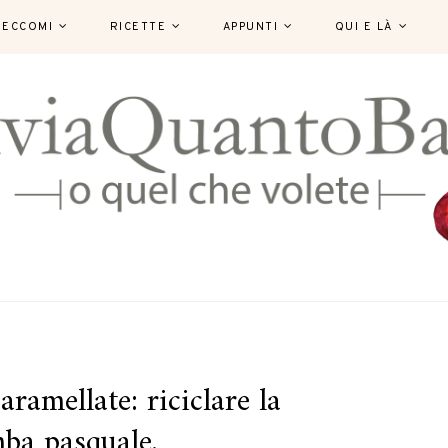
ECCOMI
RICETTE
APPUNTI
QUI E LÀ
aramellate: riciclare la
ba pasquale.