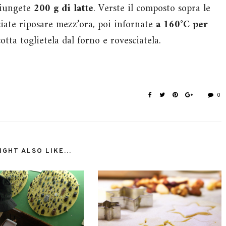
iungete
200 g di latte
. Verste il composto sopra le
ciate riposare mezz’ora, poi infornate
a 160°C per
otta toglietela dal forno e rovesciatela.
0
GHT ALSO LIKE...