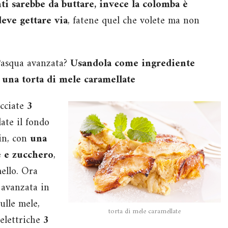
ti sarebbe da buttare, invece la colomba è
deve gettare via
, fatene quel che volete ma non
 Pasqua avanzata?
Usandola come ingrediente
n
una torta di mele caramellate
ucciate
3
late il fondo
tin, con
una
e e zucchero
,
mello. Ora
avanzata in
ulle mele,
torta di mele caramellate
 elettriche
3