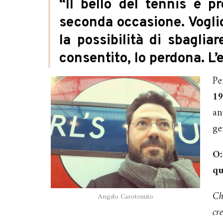
“Il bello del tennis è p
seconda occasione. Voglio
la possibilità di sbaglia
consentito, lo perdona. L’
Pe
19
an
ge
O:
qu
Ch
Angelo Carotenuto
cr