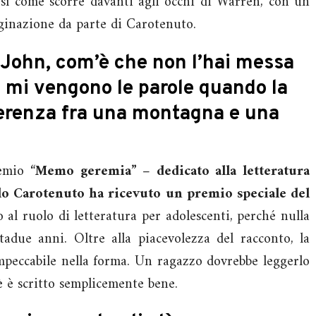
osì come scorre davanti agli occhi di Warren, con un
ginazione da parte di Carotenuto.
 John, com’è che non l’hai messa
 mi vengono le parole quando la
ferenza fra una montagna e una
emio “
Memo geremia” – dedicato alla letteratura
elo Carotenuto ha ricevuto un premio speciale del
o al ruolo di letteratura per adolescenti, perché nulla
tadue anni. Oltre alla piacevolezza del racconto, la
impeccabile nella forma. Un ragazzo dovrebbe leggerlo
è è scritto semplicemente bene.